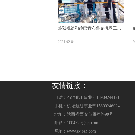
热烈祝贺和静巴音布鲁克机场工程
供油工程通过验收
2024-02-04
2
友情链接：
电话：
石油化工事业部18909244171
手机：
机场航油事业部15309246024
地址：
陕西省西安市雁翔路99号
邮箱：
1004329@qq.com
网址：
www.sxjpsh.com